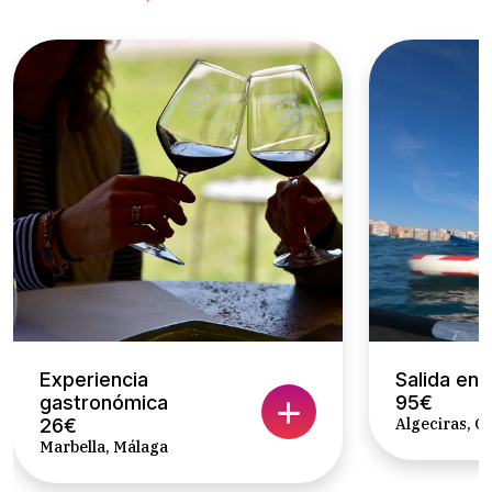
Experiencia
Salida en 
gastronómica
95€
26€
Algeciras, C
Marbella, Málaga