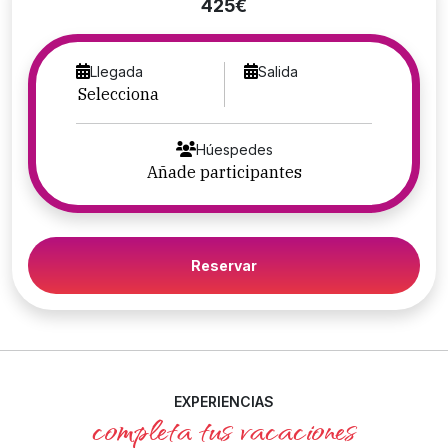
425€
Llegada
Salida
Húespedes
Reservar
EXPERIENCIAS
completa tus vacaciones