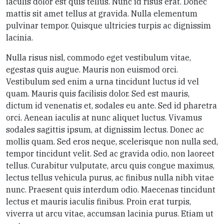
iaculis dolor est quis tellus. Nunc id risus erat. Donec
mattis sit amet tellus at gravida. Nulla elementum
pulvinar tempor. Quisque ultricies turpis ac dignissim
lacinia.
Nulla risus nisl, commodo eget vestibulum vitae,
egestas quis augue. Mauris non euismod orci.
Vestibulum sed enim a urna tincidunt luctus id vel
quam. Mauris quis facilisis dolor. Sed est mauris,
dictum id venenatis et, sodales eu ante. Sed id pharetra
orci. Aenean iaculis at nunc aliquet luctus. Vivamus
sodales sagittis ipsum, at dignissim lectus. Donec ac
mollis quam. Sed eros neque, scelerisque non nulla sed,
tempor tincidunt velit. Sed ac gravida odio, non laoreet
tellus. Curabitur vulputate, arcu quis congue maximus,
lectus tellus vehicula purus, ac finibus nulla nibh vitae
nunc. Praesent quis interdum odio. Maecenas tincidunt
lectus et mauris iaculis finibus. Proin erat turpis,
viverra ut arcu vitae, accumsan lacinia purus. Etiam ut